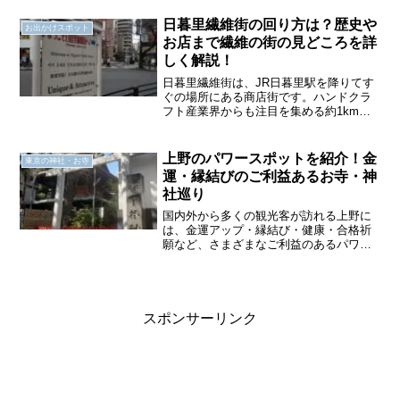
起源といわれる由緒正しい神社は、強運
守護や縁結び、恋愛成就のご利益がある
日暮里繊維街の回り方は？歴史や
お出かけスポット
パワースポットとして知られ...
お店まで繊維の街の見どころを詳
しく解説！
日暮里繊維街は、JR日暮里駅を降りてす
ぐの場所にある商店街です。ハンドクラ
フト産業界からも注目を集める約1kmの
繊維街は、さまざまな回り方ができま
す。見どころ満載の商店街を初めて訪れ
る方の中には「回り方に困っている」や
上野のパワースポットを紹介！金
東京の神社・お寺
「見どころを知りたい」...
運・縁結びのご利益あるお寺・神
社巡り
国内外から多くの観光客が訪れる上野に
は、金運アップ・縁結び・健康・合格祈
願など、さまざまなご利益のあるパワー
スポットが点在しています。お寺や神社
巡りが好きな方にとっては、見どころ満
載のエリアです。そこで1日でぐるっと巡
ることも可能な、上野エリアのおすすめ
パワースポットを王子さんぽ目線で紹介
スポンサーリンク
します。