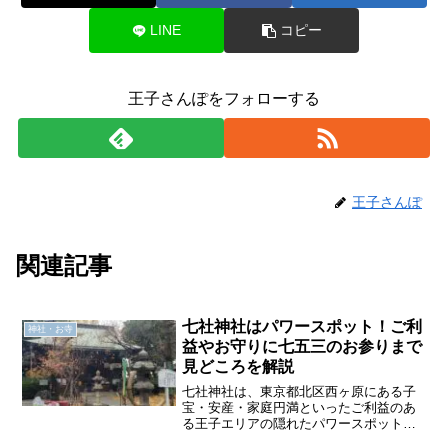
LINE
コピー
王子さんぽをフォローする
王子さんぽ
関連記事
七社神社はパワースポット！ご利
神社・お寺
益やお守りに七五三のお参りまで
見どころを解説
七社神社は、東京都北区西ヶ原にある子
宝・安産・家庭円満といったご利益のあ
る王子エリアの隠れたパワースポットで
す。明治時代に行われた神仏分離によ