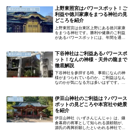
り、現在の西ヶ原エリアに移ってから、
150年以上の歴史があります。また、七社
上野東照宮はパワースポット！ご
東京のお出かけ・観光スポット
神社は七五三参りの神社...
利益や徳川家康をまつる神社の見
どころを紹介
上野東照宮は台東区上野にある徳川家康
をまつる神社です。勝利や健康のご利益
があるパワースポットには、年間を通し
て多くの観光客が訪れていています。国
の重要文化財に指定された社殿や、広大
な敷地を誇るぼたん苑、五重の塔など見
下谷神社はご利益あるパワースポ
東京の神社・お寺
どころ満載。美術館やアメ...
ット！なんの神様・天井の龍まで
徹底解説
下谷神社を参拝する時、事前になんの神
様がまつられているのか、ご利益はなん
なのかが気になる方は多いはずです。そ
こで実際に何度も足を運んでいる王子さ
んぽ目線で、下谷神社のご利益や魅力を
余すことなくお伝えします
伊豆山神社のご利益は？パワース
神社・お寺
ポットの見どころや本宮社や絶景
を紹介
伊豆山神社（いずさんじんじゃ）は、鎌
倉幕府の将軍として知られる源頼朝が、
源氏の再興祈願したといわれる神社で
す。各地にある伊豆山神社、走湯神社の