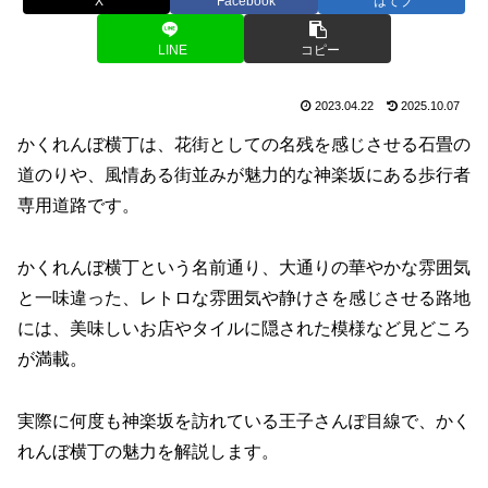
X
Facebook
はてブ
LINE
コピー
2023.04.22
2025.10.07
かくれんぼ横丁は、花街としての名残を感じさせる石畳の
道のりや、風情ある街並みが魅力的な神楽坂にある歩行者
専用道路です。
かくれんぼ横丁という名前通り、大通りの華やかな雰囲気
と一味違った、レトロな雰囲気や静けさを感じさせる路地
には、美味しいお店やタイルに隠された模様など見どころ
が満載。
実際に何度も神楽坂を訪れている王子さんぽ目線で、かく
れんぼ横丁の魅力を解説します。