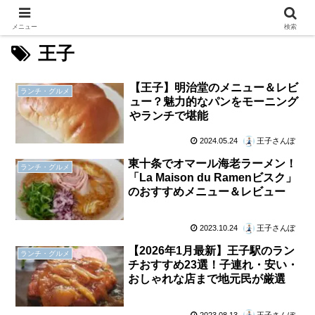
メニュー
検索
王子
【王子】明治堂のメニュー＆レビ
ランチ・グルメ
ュー？魅力的なパンをモーニング
やランチで堪能
2024.05.24
王子さんぽ
東十条でオマール海老ラーメン！
ランチ・グルメ
「La Maison du Ramenビスク」
のおすすめメニュー＆レビュー
2023.10.24
王子さんぽ
【2026年1月最新】王子駅のラン
ランチ・グルメ
チおすすめ23選！子連れ・安い・
おしゃれな店まで地元民が厳選
2023.08.13
王子さんぽ