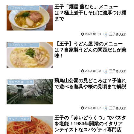
王子「麺屋 藤むら」メニュー
王子のランチ・ディナー
は？極上煮干しそばに濃厚つけ麺
まで
2023.01.31
王子さんぽ
【王子】うどん屋 清のメニュー
王子のランチ・ディナー
は？自家製うどんの関西だしが美
味！
2023.01.28
王子さんぽ
飛鳥山公園の見どころは？子連れ
北区の公園・自然
で遊べる遊具や桜の見頃まで解説
2023.01.02
王子さんぽ
王子の「赤いどうくつ」でパスタ
ランチ・グルメ
を堪能！1983年開業のイタリア
ンテイストなスパゲティ専門店