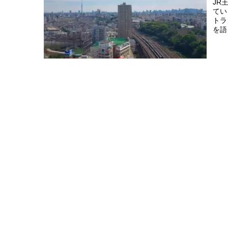
JR
てい
トラ
を語